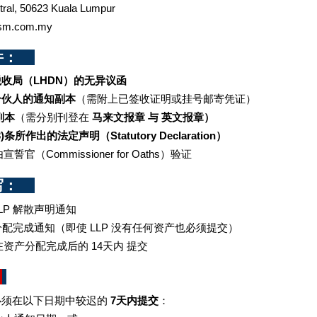
ral, 50623 Kuala Lumpur  
sm.com.my  
    
收局（LHDN）的无异议函
合伙人的通知副本
（需附上已签收证明或挂号邮寄凭证）
副本
（需分别刊登在 
马来文报章 与 英文报章）
)条所作出的法定声明（Statutory Declaration）
宣誓官（Commissioner for Oaths）验证
    
 LLP 解散声明通知
- 分配完成通知（即使 LLP 没有任何资产也必须提交）
在资产分配完成后的 14天内 提交
 
必须在以下日期中较迟的
 7天内提交
：