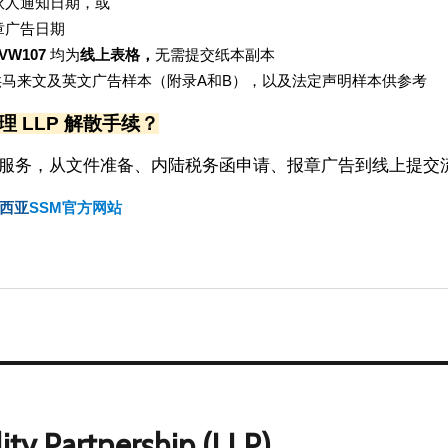
伙人通知日期，或
章广告日期
VW107
 均为
线上表格，
无需提交纸本副本
供马来文及英文广告样本（附录A和B），以及法定声明样本供参考
理 LLP 解散手续？
服务，从文件准备、内陆税务函申请、报章广告到线上提交流程
西亚
SSM官方网站
lity Partnership (LLP)