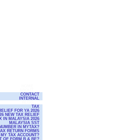
HOME
ABOUT
CONTACT
INTERNAL
BLOG
TAX
ELIEF FOR YA 2026
26 NEW TAX RELIEF
 IN MALAYSIA 2026
MALAYSIA SST
NUMBER IN MYTAX?
 TAX RETURN FORMS
 MY TAX ACCOUNT?
T OF FORM B & BE?