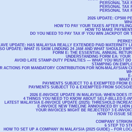
PERSONAL TAX R
PERSONAL TAX R
PERSONAL TAX R
2026 UPDATE: CP500 
WHA
HOW TO PAY YOUR TAXES AFTER FILIN
HOW TO MAKE PAYMENT
DO YOU NEED TO PAY TAX IF YOU WIN JACKPOT OR 
PERKES
EAVE UPDATE: HAS MALAYSIA REALLY EXTENDED PAID MATERNITY L
CSO UPDATE: WHAT IS SKIM LINDUNG 24 JAM AND WHAT SHOULD E
FORM E: THE ESSENTIAL ANNUAL RETU
UNDERSTANDING FORM EA: YOUR 
AVOID LATE STAMP-DUTY PENALTIES — WHAT YOU MUST DO
STAMPING ON EMPL
R ACTIONS FOR MANDATORY CONTRIBUTION FOR NON-MALAYSIAN C
WH
E
WHAT 
PAYMENTS SUBJECT TO & EXEMPTED FROM E
PAYMENTS SUBJECT TO & EXEMPTED FROM SOCSO/E
2026 E-INVOICE UPDATE IN MALAYSIA: WHEN DOES I
4 THINGS YOU NEED TO KNOW ABOUT SELF-BILLED E-IN
LATEST MALAYSIA E-INVOICE UPDATE (2025): THRESHOLD INCREAS
E-INVOICE NEW TIMELINE ANNOUNCED BY LHDN (A
YOUR INVOICES MIGHT BE REJECTED? 3 E-INVOIC
HOW TO ISSUE SE
COMPANY STRIKIN
6 STEP TO S
HOW TO SET UP A COMPANY IN MALAYSIA (2025 GUIDE) – FOR LO