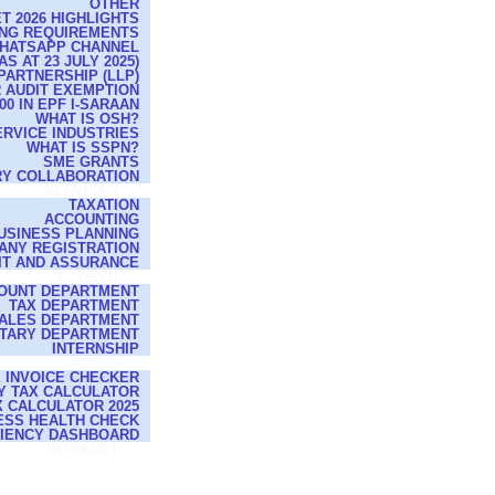
OTHER
T 2026 HIGHLIGHTS
ING REQUIREMENTS
WHATSAPP CHANNEL
 AT 23 JULY 2025)
 PARTNERSHIP (LLP)
R AUDIT EXEMPTION
0 IN EPF I-SARAAN
WHAT IS OSH?
ERVICE INDUSTRIES
WHAT IS SSPN?
SME GRANTS
RY COLLABORATION
SERVICES
TAXATION
ACCOUNTING
USINESS PLANNING
ANY REGISTRATION
IT AND ASSURANCE
CAREER
OUNT DEPARTMENT
TAX DEPARTMENT
ALES DEPARTMENT
TARY DEPARTMENT
INTERNSHIP
TOOLS
E INVOICE CHECKER
Y TAX CALCULATOR
 CALCULATOR 2025
ESS HEALTH CHECK
CIENCY DASHBOARD
INTRANET