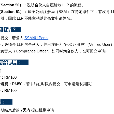
ection 50）
：说明合伙人自愿解散 LLP 的流程。
ection 51）
：赋予公司注册局（SSM）在特定条件下，有权将 LL
引，因此 LLP 不能主动以此条文申请除名。
申请？   
上提交，请登入
SSM4U Portal
格
：必须是 LLP 的合伙人，并已注册为 “已验证用户”（Verified User）或 “专
规负责人（Compliance Officer）如同时为合伙人，也可提交申请✅
的费用：    
用
)
费：
RM100
申请费：
RM50（若未能在时限内提交，可申请延长期限）
费：
RM100
    
期结束后的 
7天内
 提出延期申请