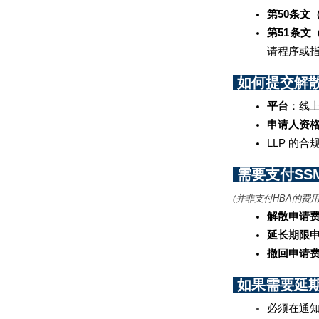
第50条文（S
第51条文（S
请程序或指
 如何提交解散
平台
：线
申请人资
LLP 的合
 需要支付SSM
并非支付HBA的费
(
解散申请
延长期限
撤回申请
 如果需要延期：
必须在通知