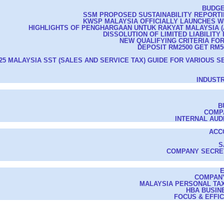
BUDGE
SSM PROPOSED SUSTAINABILITY REPORT
KWSP MALAYSIA OFFICIALLY LAUNCHES 
HIGHLIGHTS OF PENGHARGAAN UNTUK RAKYAT MALAYSIA (AS
DISSOLUTION OF LIMITED LIABILITY
NEW QUALIFYING CRITERIA FO
DEPOSIT RM2500 GET RM50
25 MALAYSIA SST (SALES AND SERVICE TAX) GUIDE FOR VARIOUS S
INDUST
B
COMP
INTERNAL AUD
ACC
S
COMPANY SECRE
COMPAN
MALAYSIA PERSONAL TAX
HBA BUSIN
FOCUS & EFFI