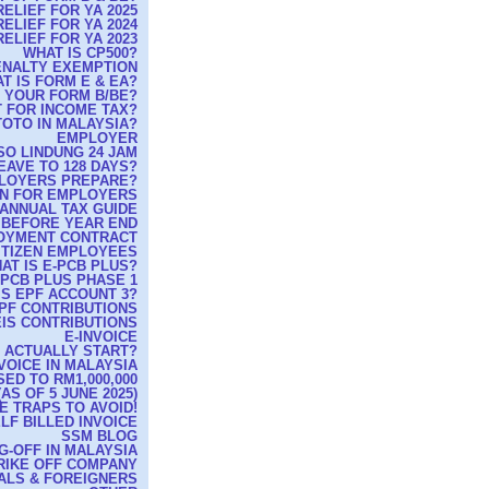
ELIEF FOR YA 2025
ELIEF FOR YA 2024
ELIEF FOR YA 2023
WHAT IS CP500?
PENALTY EXEMPTION
T IS FORM E & EA?
G YOUR FORM B/BE?
 FOR INCOME TAX?
TOTO IN MALAYSIA?
EMPLOYER
O LINDUNG 24 JAM
EAVE TO 128 DAYS?
MPLOYERS PREPARE?
RN FOR EMPLOYERS
ANNUAL TAX GUIDE
 BEFORE YEAR END
OYMENT CONTRACT
ITIZEN EMPLOYEES
AT IS E-PCB PLUS?
-PCB PLUS PHASE 1
IS EPF ACCOUNT 3?
PF CONTRIBUTIONS
IS CONTRIBUTIONS
E-INVOICE
T ACTUALLY START?
VOICE IN MALAYSIA
ED TO RM1,000,000
S OF 5 JUNE 2025)
E TRAPS TO AVOID!
LF BILLED INVOICE
SSM BLOG
G-OFF IN MALAYSIA
TRIKE OFF COMPANY
CALS & FOREIGNERS