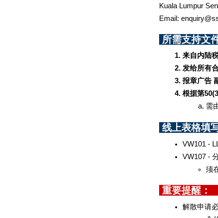
Kuala Lumpur Sent
Email: enquiry@s
 所需支持文件：
来自内陆税
发给所有
报章广告 
根据第50(3
需由
 线上表格填写：
VW101 -
VW107 
须
 重要提醒：  
解散申请