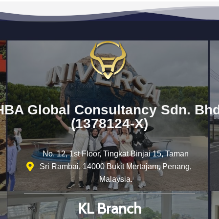
HBA Global Consultancy Sdn. Bhd
(1378124-X)
No. 12, 1st Floor, Tingkat Binjai 15, Taman
Sri Rambai, 14000 Bukit Mertajam, Penang,
Malaysia.
KL Branch