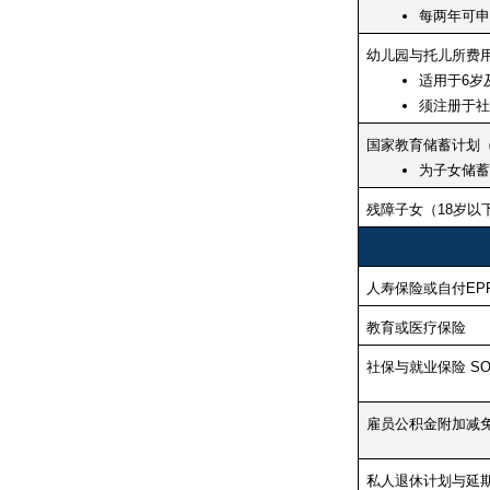
每两年可申
幼儿园与托儿所费
适用于6岁
须注册于社
国家教育储蓄计划（
为子女储蓄
残障子女（18岁以
人寿保险或自付EP
教育或医疗保险
社保与就业保险 SOC
雇员公积金附加减免 
私人退休计划与延期