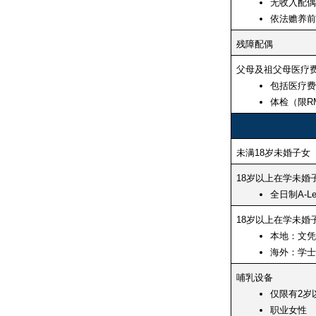
无收入配偶
依法赡养前
残障配偶
父母及祖父母医疗
包括医疗费
体检（限RM
未满18岁未婚子女
18岁以上在学未婚
全日制A-L
18岁以上在学未婚
本地：文凭
海外：学士
哺乳设备
仅限有2岁
职业女性