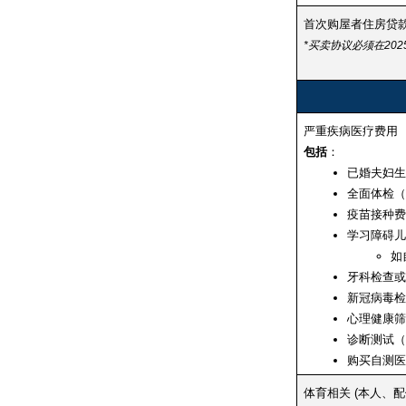
首次购屋者住房贷
*买卖协议必须在202
严重疾病医疗费用
包括
：
已婚夫妇生
全面体检（限
疫苗接种费用
学习障碍儿童
如
牙科检查或
新冠病毒检测
心理健康筛查
诊断测试（限
购买自测医疗
体育相关 (本人、