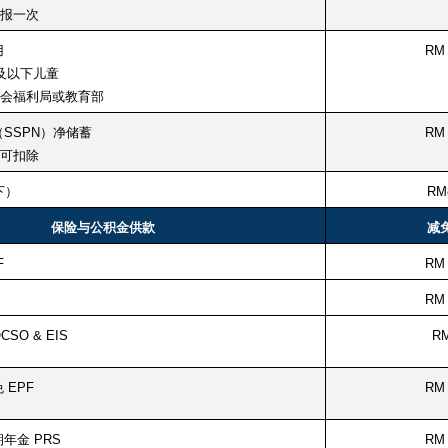
报一次
用
RM 
及以下儿童
会福利局或教育部
SSPN）净储蓄
RM 
可扣除
下）
RM
保险与公积金供款
减
F
RM 
RM 
SO & EIS
R
EPF
RM 
年金 PRS
RM 