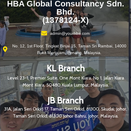
HBA Global Consultancy Sdn.
Bhd.
(1378124-X)
admin@yourhba.com
No. 12, 1st Floor, Tingkat Binjai 15, Taman Sri Rambai, 14000
Bukit Mertajam, Penang, Malaysia.
KL Branch
Level 23-1, Premier Suite, One Mont Kiara, No 1, Jalan Kiara
Mont Kiara, 50480 Kuala Lumpur, Malaysia.
JB Branch
31A, Jalan Seri Orkid 17, Taman Seri Orkid, 81300, Skudai, Johor,
Taman Seri Orkid, 81300 Johor Bahru, Johor, Malaysia.