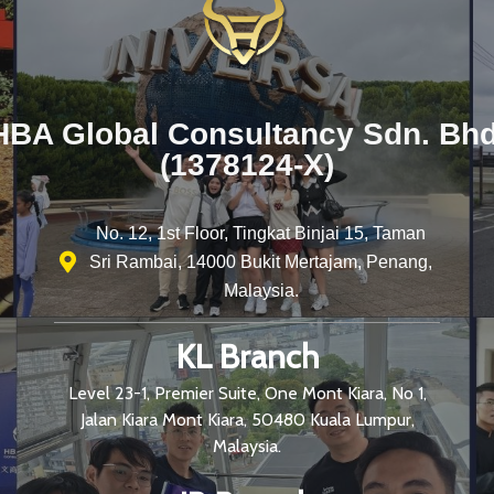
HBA Global Consultancy Sdn. Bhd
(1378124-X)
No. 12, 1st Floor, Tingkat Binjai 15, Taman
Sri Rambai, 14000 Bukit Mertajam, Penang,
Malaysia.
KL Branch
Level 23-1, Premier Suite, One Mont Kiara, No 1,
Jalan Kiara Mont Kiara, 50480 Kuala Lumpur,
Malaysia.