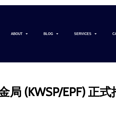
ABOUT
BLOG
SERVICES
C
 (KWSP/EPF) 正