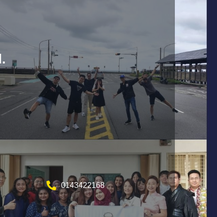
.
0143422168