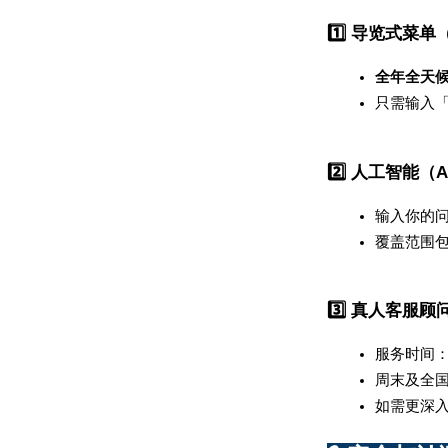
1️⃣ 导览式菜单（
全年全天候（
只需输入「
2️⃣ 人工智能（A
输入你的
覆盖范围
3️⃣ 真人客服顾问（L
服务时间：
周末及全
如需更深