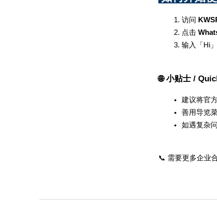
访问 
KWS
点击 
Wha
输入「Hi
🌐 小贴士 / Quic
建议将官方
善用导览
如遇复杂
📞 需要更多企