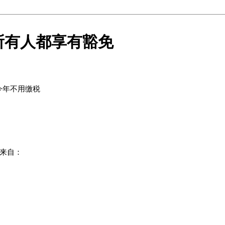
是所有人都享有豁免
= 今年不用缴税
：
来自：