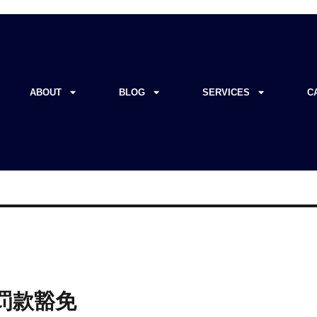
ABOUT
BLOG
SERVICES
C
 罚款豁免