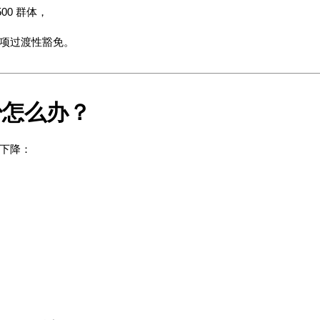
00 群体，
项过渡性豁免。
少怎么办？
下降：