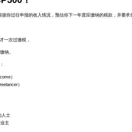
LHDN 根据你过往申报的收入情况，预估你下一年度应缴纳的税款，并要
才一次过缴税，
期缴纳。
：
ncome）
elancer）
的人士
or 业主